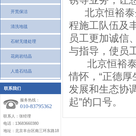
北京恒裕泰企
开荒保洁
程施工队伍及
清洗地毯
员工更加诚信
石材无缝处理
与指导，使员
花岗岩结晶
北京恒裕泰企
人造石结晶
情怀，“正德厚
发展和生态协调
联系我们
起”的口号。
服务热线：
010-83795362
联系人：张经理
电话：13683660380
地址：北京丰台区南三环东路18