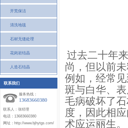
开荒保洁
清洗地毯
石材无缝处理
过去二十年
花岗岩结晶
尚，但以前未
人造石结晶
例如，经常见
联系我们
斑与白华、表
服务热线：
毛病破坏了石
13683660380
度，因此相应
联系人：张经理
电话：13683660380
术应运丽生。
网址：http://www.bjhytgs.com/