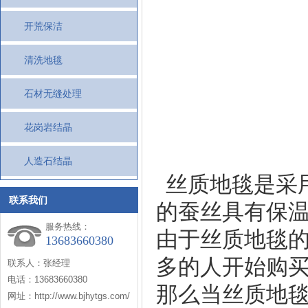
开荒保洁
清洗地毯
石材无缝处理
花岗岩结晶
人造石结晶
丝质地毯是采
联系我们
的蚕丝具有保
服务热线：
由于丝质地毯的
13683660380
多的人开始购
联系人：张经理
电话：13683660380
那么当丝质地
网址：http://www.bjhytgs.com/