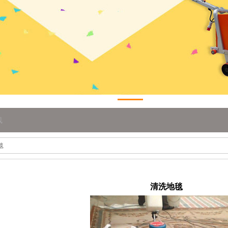
线
毯
清洗地毯