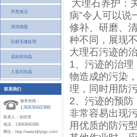
大理石养护：
开荒保洁
病”令人可以说
修补、研磨、
清洗地毯
种不同，展现
石材无缝处理
大理石污迹的
花岗岩结晶
1、污迹的治理
人造石结晶
物造成的污染
理，同时用防
联系我们
2、污迹的预防
服务热线：
13683660380
非常容易出现
联系人：张经理
用优质的防污
电话：13683660380
网址：http://www.bjhytgs.com/