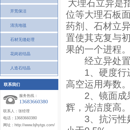
大理石立异是指
开荒保洁
位等大理石板
药剂、石材立异
清洗地毯
置使其克复与
石材无缝处理
果的一个进程
花岗岩结晶
经立异处置后
人造石结晶
1、硬度行进
高空运用寿数
联系我们
2、镜面成果
服务热线：
13683660380
辉，光洁度高。
联系人：张经理
3、抗污性好
电话：13683660380
网址：http://www.bjhytgs.com/