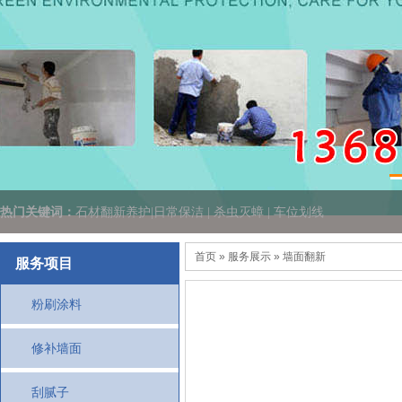
热门关键词：
石材翻新养护|日常保洁 | 杀虫灭蟑 | 车位划线
首页
» 服务展示 » 墙面翻新
服务项目
粉刷涂料
修补墙面
刮腻子