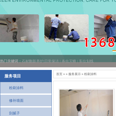
热门关键词：
石材翻新养护|日常保洁 | 杀虫灭蟑 | 车位划线
首页
» » 服务展示 » 粉刷涂料
服务项目
粉刷涂料
修补墙面
刮腻子