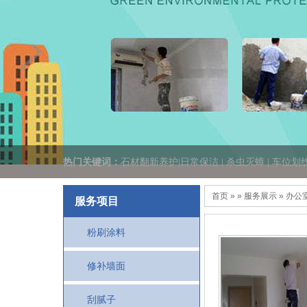
热门关键词：
石材翻新养护|日常保洁 | 杀虫灭蟑 | 车位划
首页
» » 服务展示 » 办
服务项目
粉刷涂料
修补墙面
刮腻子